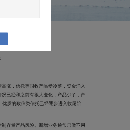
超过30万元人民币，
者（2016年）
下：

实
续浏览本公司网站。如
情高涨，信托等固收产品受冷落，资金涌入
息及材料。本网站所发
情况已经和之前有很大变化，产品少了，产
，本公司不承诺及时
，优质的政信类信托已经逐步进入收尾阶
亦非对任何交易的正
出任何承诺或担保，
险揭示等宣传推介文
控制存量产品风险。新增业务通常只做不用