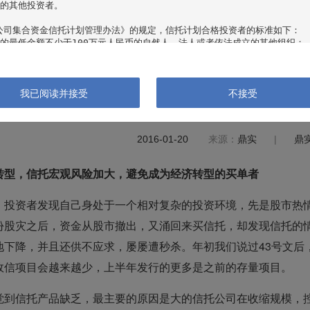
的其他投资者。

公司集合资金信托计划管理办法》的规定，信托计划合格投资者的标准如下：

的最低金额不少于100万元人民币的自然人、法人或者依法成立的其他组织；

产总计在其认购时超过100万元人民币，且能提供相关财产证明的自然人；

年内每年收入超过20万元人民币或者夫妻双方合计收入在最近三年内每年收入
的自然人。

我已阅读并接受
不接受
财富管理3.0，避免成为经济转型的买单
公司客户资产管理业务管理办法》的规定，集合资产管理计划合格投资者的标准如
资产合计不低于100万元人民币；

净资产不低于1000万元人民币。

2016-01-20
来源：
鼎实
|
鼎
类集合投资产品视为单一合格投资者。

转型，信托宏观风险加大，避免成为经济转型的买单者
表的机构是一名“合格投资者”，并将遵守适用的有关法规请点击“接受”键以继
，请直接关闭本网站。

，投资者发现自己身处于一个相对复杂的投资环境，先是股市热
市好投投资管理有限公司（以下简称“本公司”）所有并及其网站内包含的所有信
份股灾之后，资金从股市撤出，又涌回来买信托，却发现信托的
据有可能因所基于的信息发布日之后的情势或其他因素的变更而不再准确或失效
息、观点以及数据。

地下降，并且还供不应求，屡屡遭秒杀。年初我们说过43号文后
政信项目会越来越少，上半年发行的更多是之前的存量项目。
观点和数据仅供一般性参考，不应被视为购买或销售任何金融产品的某种要约，
，投资产品的过往业绩并不预示其未来表现，本公司不对产品财产的收益状况做
站所提供的数据做出投资决策，在做出投资决策前应认真阅读相关产品合同及风
觉到信托产品缺乏，最主要的原因是大的信托公司在收缩规模，
风险。