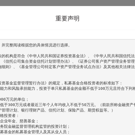
首页
关于鼎实
旗下产品
鼎实观
重要声明
，并完整阅读根据您的具体情况进行选择。

表的机构是符合《中华人民共和国证券投资基金法》、《中华人民共和国信托法
、《信托公司集合资金信托计划管理办法》、《证券公司客户资产管理业务管理
施细则》、《基金管理公司特定客户资产管理业务试点办法》及其他相关法律法
投资基金监督管理暂行办法》的规定，私募基金合格投资者的标准如下：

别能力和风险承担能力，投资于单只私募基金的金额不低于100万元且符合下列
00万元的单位；

低于300万元或者最近三年个人年均收入不低于50万元。（前款所称金融资产
产管理计划、银行理财产品、信托计划、保险产品、期货权益等。）

格投资者：

企业年金、慈善基金；

务院金融监督管理机构监管的投资计划；

募基金的私募基金管理人及其从业人员；
