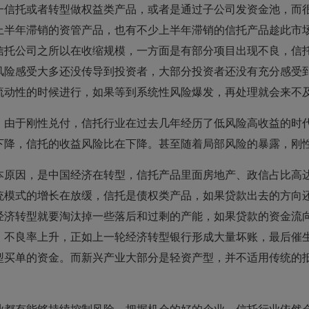
一信托或者转型做权益类产品，或者是通过子公司发资金池，而
上半年滞销的资管产品，也有不少上半年滞销的信托产品趁此市
信托公司之所以在收缩规模，一方面是有部分项目出现不良，信
风险感受大多还没传导到投资者，大部分投资者还没有充分感受
流动性的时候进行，如果等到系统性风险爆发，再处理就会来不
，由于刚性兑付，信托行业在过去几年经历了低风险高收益的时
下降，信托的收益风险比在下降。甚至随着局部风险的暴露，刚
本原因，是中国经济在转型，信托产品里面房地产、政信占比高
统模式的增长在放缓，信托是债权类产品，如果贷款出去的方向
经济转型就要淘汰掉一些落后和过剩的产能，如果贷款的资金流
，不良率上升，正如上一轮经济转型银行形成大量坏账，最后催
型买单的资金。而新兴产业大部分是轻资产型，并不适用传统的
业都有能够持续控制风险，把握机会的好的企业，信托行业依然