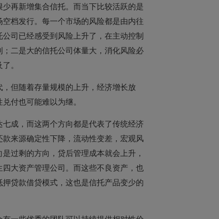
很少再新增集合信托。而当下比较活跃的是
场空档发行。每一个市场的风险都是由内往
托公司已经感受到风险上升了，在主动控制
到；二是大的信托公司体量大，消化风险必
及了。
代，但随着存量规模的上升，经济增长放
性兑付也可能难以为继。
达七成，而这两个方向都是代表了传统经济
还款来源确定性下降，流动性变差，宏观风
向是过剩的方向，贷后管理成本就会上升，
生四大资产管理公司。而这些不良资产，也
抵押贷款借贷模式，这也是信托产品变少的
会有一些优秀的团队可以持续提供相对性价