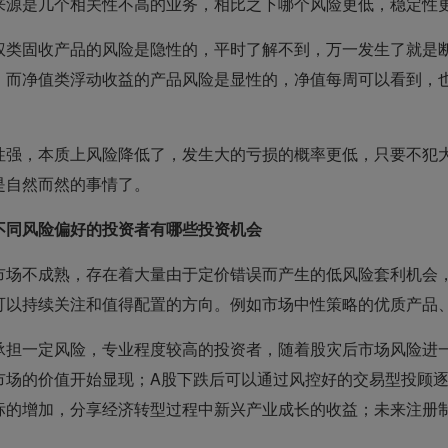
来源是几个相关性不高的业务，相比之下哪个风险更低，稳定性
权类固收产品的风险是隐性的，平时了解不到，万一发生了就是
。而净值类浮动收益的产品风险是显性的，净值每周可以看到，
性强，本质上风险降低了，发生大的亏损的概率更低，只要不犯
是自然而然的事情了。
不同风险偏好的投资者有哪些投资机会
市场不成熟，存在着大量由于定价错误而产生的低风险套利机会
可以持续关注和值得配置的方向。例如
市场中性策略的优质产品
承担一定风险，专业程度较高的投资者，随着股灾后市场风险进
市场的价值开始显现；A股下跌后可以通过风控好的交易型投顾
标的增加，分享经济转型过程中新兴产业成长的收益；未来注册