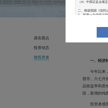
（4）中国证监会规定
二、根据我国《信托
1、投资一个信托计划
2、个人或家庭金融资
3、个人收入在最近三
且能提供相关收入证明
三、根据我国《证券
鼎实观点
1、个人或者家庭金融
2、公司、企业等机构
投资动态
依法设立并受监管的各
致投资者
一、经济
如果确认您或您所代
您不同意任何有关条款
今年以来
“本网站”指由广州
股市。六七月
布的信息、观点和数
更新不准确或过时的信
品收益率和质
段，新增的纯
本网站介绍的信息、
式确认。投资有风险
投资者不应依赖本网
投资者感
件，并自行承担投资