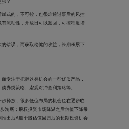
更强？
断崖式的，不可控，也很难通过事后的风控
也有流动性，开放日可以赎回，可控程度增
大的错误，而获取稳健的收益，长期积累下
，而专注于把握这类机会的一些优质产品，
、
债券类策略、宏观对冲套利策略等。
一步释放，很多低位布局的机会也在逐步临
逐步淘底；股权投资市场降温之后估值下降带
制推出后A股个股估值回归后的长期投资机会