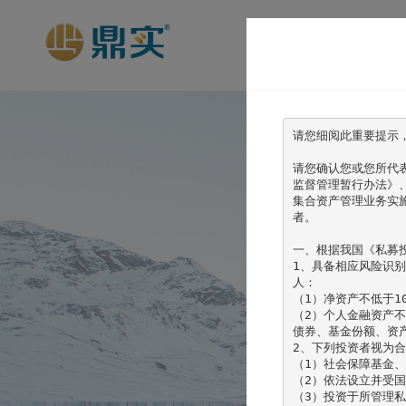
请您细阅此重要提示
请您确认您或您所代
监督管理暂行办法》
集合资产管理业务实
者。

一、根据我国《私募
1、具备相应风险识
人：

（1）净资产不低于10
（2）个人金融资产不
债券、基金份额、资
2、下列投资者视为合
（1）社会保障基金、
（2）依法设立并受国
（3）投资于所管理私