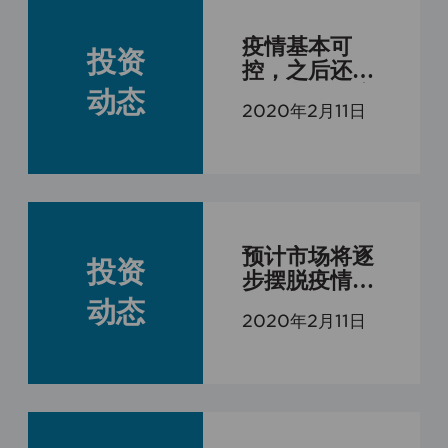
疫情基本可
投资
控，之后还是
走行业景气度
动态
2020年2月11日
及个股业绩和
成长结构化行
情
预计市场将逐
投资
步摆脱疫情的
影响，回归正
动态
2020年2月11日
常的市场逻辑