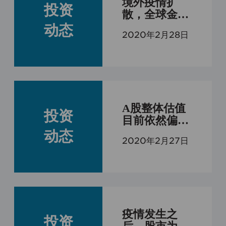
关法规请点击“接受”键以继续浏览本
境外疫情扩
投资
散，全球金融
公司网站。如您不同意任何有关条
市场承压
动态
款，请直接关闭本网站。

2020年2月28日
“本网站”指由广州市好投投资管理有
限公司（以下简称“本公司”）所有并
及其网站内包含的所有信息及材料。
本网站所发布的信息、观点和数据有
可能因所基于的信息发布日之后的情
A股整体估值
投资
目前依然偏
势或其他因素的变更而不再准确或失
低，切莫以偏
动态
效，本公司不承诺及时更新不准确或
2020年2月27日
概全
过时的信息、观点以及数据。

本网站介绍的信息、观点和数据仅供
一般性参考，不应被视为购买或销售
任何金融产品的某种要约，亦非对任
疫情发生之
何交易的正式确认。投资有风险，投
投资