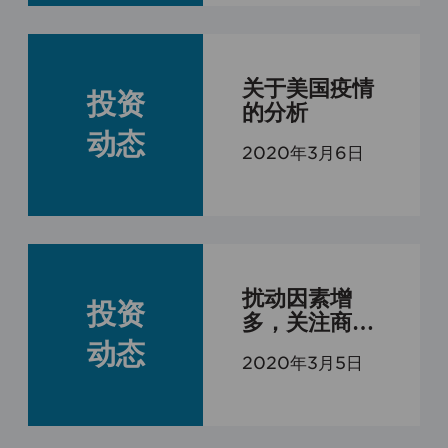
理暂行办法》的规定，私募基金合格
投资者的标准如下：

1、具备相应风险识别能力和风险承担
关于美国疫情
能力，投资于单只私募基金的金额不
投资
的分析
低于100万元且符合下列相关标准的单
动态
位和个人：

2020年3月6日
（1）净资产不低于1000万元的单位；

（2）个人金融资产不低于300万元或
者最近三年个人年均收入不低于50万
元。（前款所称金融资产包括银行存
款、股票、债券、基金份额、资产管
扰动因素增
投资
理计划、银行理财产品、信托计划、
多，关注商品
保险产品、期货权益等。）

期货的投资机
动态
2020年3月5日
2、下列投资者视为合格投资者：

会
（1）社会保障基金、企业年金、慈善
基金；

（2）依法设立并受国务院金融监督管