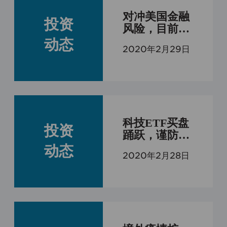
入在最近三年内每年收入超过30万元
对冲美国金融
人民币，且能提供相关收入证明的自
投资
风险，目前可
然人。

能是风险防范
动态
2020年2月29日
的头等大事
三、根据我国《证券公司客户资产管
理业务管理办法》的规定，集合资产
管理计划合格投资者的标准如下：

1、个人或者家庭金融资产合计不低于
100万元人民币；

科技ETF买盘
2、公司、企业等机构净资产不低于
投资
踊跃，谨防反
1000万元人民币。

向后的踩踏
动态
2020年2月28日
依法设立并受监管的各类集合投资产
品视为单一合格投资者。

如果确认您或您所代表的机构是一
名“合格投资者”，并将遵守适用的有