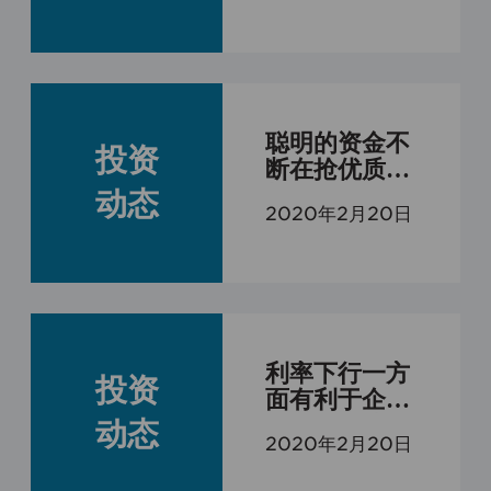
聪明的资金不
投资
断在抢优质的
长期筹码，而
动态
2020年2月20日
不会太去考虑
经济变差这个
短期变量
利率下行一方
投资
面有利于企业
降低融资成
动态
2020年2月20日
本，另一方面
有利于资本市