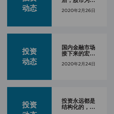
后，股市为什
资产品的过往业绩并不预示其未来表
么还这么强？
动态
现，本公司不对产品财产的收益状况
2020年2月26日
做出任何承诺或担保，投资者不应依
赖本网站所提供的数据做出投资决
策，在做出投资决策前应认真阅读相
关产品合同及风险揭示等宣传推介文
件，并自行承担投资风险。
国内金融市场
投资
接下来的宏观
关键词是：复
动态
2020年2月24日
苏；而海外金
融的宏观关键
词是：疫情
投资永远都是
投资
结构化的，不
同周期的，不