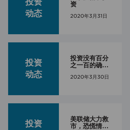
投资
资
动态
2020年3月31日
投资没有百分
投资
之一百的确
定，在考虑好
动态
2020年3月30日
需要承受最大
风险的情况
下，出现逆向
投资的机会，
唯一需要的就
是勇气
美联储大力救
投资
市，恐慌情绪