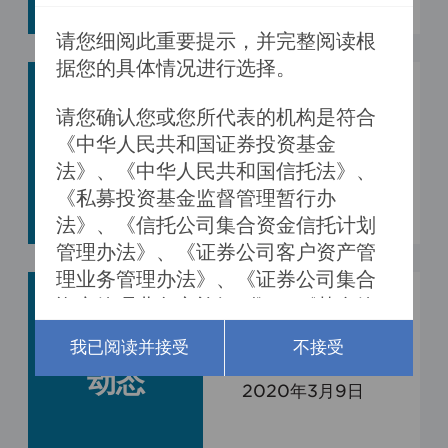
请您细阅此重要提示，并完整阅读根
据您的具体情况进行选择。

市场的两面
请您确认您或您所代表的机构是符合
投资
性：好的发展
《中华人民共和国证券投资基金
趋势、坏的发
动态
法》、《中华人民共和国信托法》、
2020年3月10日
展趋势
《私募投资基金监督管理暂行办
法》、《信托公司集合资金信托计划
管理办法》、《证券公司客户资产管
理业务管理办法》、《证券公司集合
资产管理业务实施细则》、《基金管
原油大跌对A
理公司特定客户资产管理业务试点办
投资
我已阅读并接受
不接受
股市场的影响
法》及其他相关法律法规所认定的合
分析
动态
格投资者。

2020年3月9日
一、根据我国《私募投资基金监督管