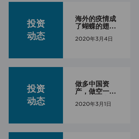
理机构监管的投资计划；

（3）投资于所管理私募基金的私募基
​海外的疫情成
投资
金管理人及其从业人员；

了蝴蝶的翅
膀，煽动的是
（4）中国证监会规定的其他投资者。

动态
2020年3月4日
全球对美国的
金融市场和经
二、根据我国《信托公司集合资金信
济的担忧
托计划管理办法》的规定，信托计划
合格投资者的标准如下：

1、投资一个信托计划的最低金额不少
于100万元人民币的自然人、法人或者
做多中国资
投资
依法成立的其他组织；

产，做空一部
分海外资产，
2、个人或家庭金融资产总计在其认购
动态
2020年3月1日
是目前较好的
时超过100万元人民币，且能提供相关
配置方式
财产证明的自然人；

3、个人收入在最近三年内每年收入超
过20万元人民币或者夫妻双方合计收